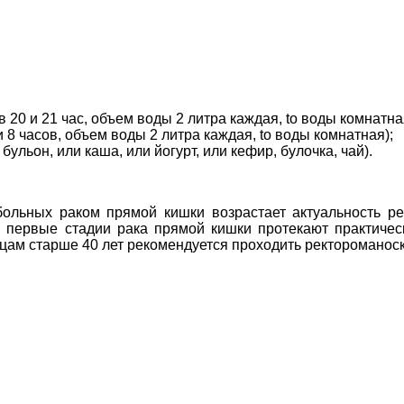
 20 и 21 час, объем воды 2 литра каждая, tо воды комнатна
и 8 часов, объем воды 2 литра каждая, tо воды комнатная);
бульон, или каша, или йогурт, или кефир, булочка, чай).
ольных раком прямой кишки возрастает актуальность ре
 первые стадии рака прямой кишки протекают практическ
ам старше 40 лет рекомендуется проходить ректороманоско