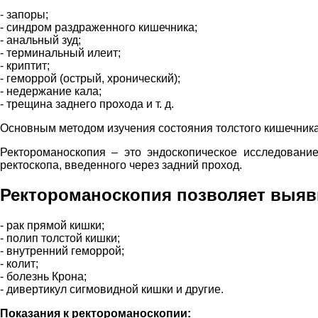
- запоры;
- синдром раздраженного кишечника;
- анальный зуд;
- терминальный илеит;
- криптит;
- геморрой (острый, хронический);
- недержание кала;
- трещина заднего прохода и т. д.
Основным методом изучения состояния толстого кишечника
Ректороманоскопия – это эндоскопическое исследовани
ректоскопа, введенного через задний проход.
Ректороманоскопия позволяет выяви
- рак прямой кишки;
- полип толстой кишки;
- внутренний геморрой;
- колит;
- болезнь Крона;
- дивертикул сигмовидной кишки и другие.
Показания к ректороманоскопии: